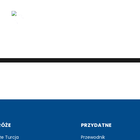
(CURRENT)
BLOG
ZDJĘCIA
RELACJE
RÓŻE
PRZYDATNE
że Turcja
Przewodnik