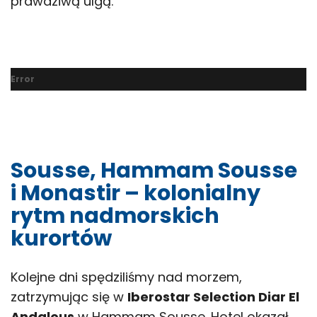
prawdziwą ulgą.
Error
Sousse, Hammam Sousse
i Monastir – kolonialny
rytm nadmorskich
kurortów
Kolejne dni spędziliśmy nad morzem,
zatrzymując się w
Iberostar Selection Diar El
Andalous
w Hammam Sousse. Hotel okazał