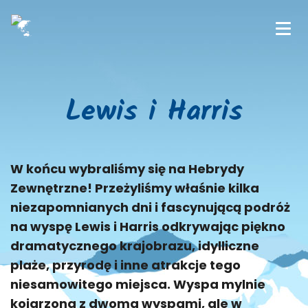
Lewis i Harris
W końcu wybraliśmy się na Hebrydy
Zewnętrzne! Przeżyliśmy właśnie kilka
niezapomnianych dni i fascynującą podróż
na wyspę Lewis i Harris odkrywając piękno
dramatycznego krajobrazu, idylliczne
plaże, przyrodę i inne atrakcje tego
niesamowitego miejsca. Wyspa mylnie
kojarzona z dwoma wyspami, ale w