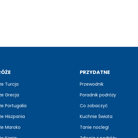
RÓŻE
PRZYDATNE
że Turcja
Przewodnik
że Grecja
Poradnik podróży
e Portugalia
Co zobaczyć
że Hiszpania
Kuchnie Świata
że Maroko
Tanie noclegi