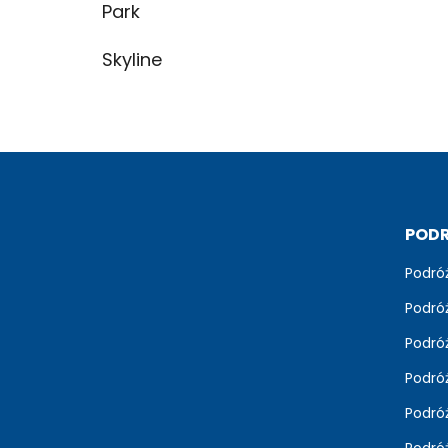
Park
Skyline
POD
Podró
Podró
Podróż
Podró
Podró