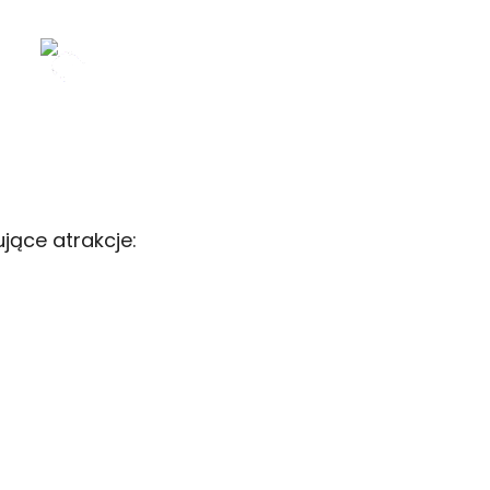
(CURRENT)
BLOG
ZDJĘCIA
RELACJE
jące atrakcje: