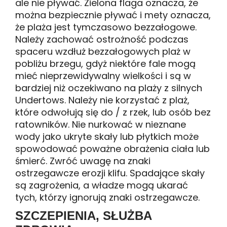
ale nie pływać. Zielona flaga oznacza, że ​​
można bezpiecznie pływać i mety oznacza,
że ​​plaża jest tymczasowo bezzałogowe.
Należy zachować ostrożność podczas
spaceru wzdłuż bezzałogowych plaż w
pobliżu brzegu, gdyż niektóre fale mogą
mieć nieprzewidywalny wielkości i są w
bardziej niż oczekiwano na plaży z silnych
Undertows. Należy nie korzystać z plaż,
które odwołują się do / z rzek, lub osób bez
ratowników. Nie nurkować w nieznane
wody jako ukryte skały lub płytkich może
spowodować poważne obrażenia ciała lub
śmierć. Zwróć uwagę na znaki
ostrzegawcze erozji klifu. Spadające skały
są zagrożenia, a władze mogą ukarać
tych, którzy ignorują znaki ostrzegawcze.
SZCZEPIENIA, SŁUŻBA