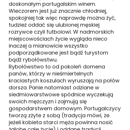
doskonałym portugalskim winem.
Wieczorem jest już znacznie chłodniej,
spokojniej tak więc naprawdę można żyć,
tudzież oddać się ulubionej męskiej
rozrywce czyli futbolowi. W nadmorskich
miejscowościach życie wygląda nieco
inaczej a mianowicie wszystko
podporządkowane jest bądź turystom
bądź rybołówstwu.
Rybołówstwo to od pokoleń domena
panów, którzy w nieśmiertelnych
kraciastych koszulach wyruszają na połów
dorsza. Panie natomiast odziane w
siedmiowarstwowe spódnice wyczekują
swoich mężczyzn i zajmują się
gospodarstwem domowym. Portugalczycy
tworzą zżyte z sobą (tradycja mówi, że
jeżeli kobieta starci męża powinna nosić
żałobę całe życie) i oddane tradycji