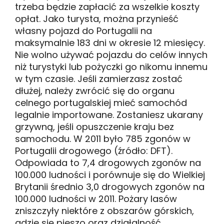
trzeba będzie zapłacić za wszelkie koszty
opłat. Jako turysta, można przynieść
własny pojazd do Portugalii na
maksymalnie 183 dni w okresie 12 miesięcy.
Nie wolno używać pojazdu do celów innych
niż turystyki lub pożyczki go nikomu innemu
w tym czasie. Jeśli zamierzasz zostać
dłużej, należy zwrócić się do organu
celnego portugalskiej mieć samochód
legalnie importowane. Zostaniesz ukarany
grzywną, jeśli opuszczenie kraju bez
samochodu. W 2011 było 785 zgonów w
Portugalii drogowego (źródło: DFT).
Odpowiada to 7,4 drogowych zgonów na
100.000 ludności i porównuje się do Wielkiej
Brytanii średnio 3,0 drogowych zgonów na
100.000 ludności w 2011. Pożary lasów
zniszczyły niektóre z obszarów górskich,
gdzie się pieszo oraz działalność